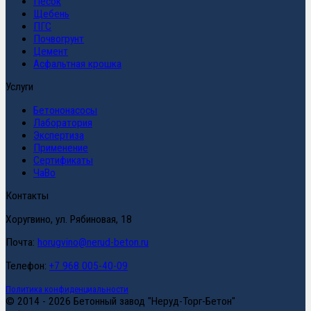
Песок
Щебень
ПГС
Почвогрунт
Цемент
Асфальтная крошка
Услуги
Бетононасосы
Лаборатория
Экспертиза
Применение
Сертификаты
ЧаВо
Контакты
Хоругвино, ул. Рябиновая, 18
Почта:
horugvino@nerud-beton.ru
Телефон:
+7 968 005-40-09
Политика конфиденциальности
© 2014 - 2026 Бетонный завод "Неруд-Торг-Бетон"