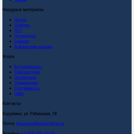
Нерудные материалы
Песок
Щебень
ПГС
Почвогрунт
Цемент
Асфальтная крошка
Услуги
Бетононасосы
Лаборатория
Экспертиза
Применение
Сертификаты
ЧаВо
Контакты
Хоругвино, ул. Рябиновая, 18
Почта:
horugvino@nerud-beton.ru
Телефон:
+7 968 005-40-09