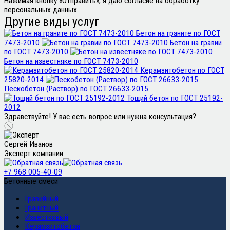
Нажимая кнопку «Отправить», я даю согласие на
обработку
персональных данных
.
Другие виды услуг
Бетон на граните по ГОСТ
7473-2010
Бетон на гравии
по ГОСТ 7473-2010
Бетон на известняке по ГОСТ 7473-2010
Керамзитобетон по ГОСТ
25820-2014
Пескобетон (Раствор) по ГОСТ 26633-2015
Тощий бетон по ГОСТ 25192-
2012
Здравствуйте! У вас есть вопрос или нужна консультация?
Сергей Иванов
Эксперт компании
+7 968 005-40-09
Бетонные смеси
Гравийный
Гранитный
Известковый
Керамзитобетон