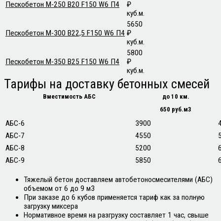
Пескобетон М-250 B20 F150 W6 П4
₽
куб.м.
5650
Пескобетон М-300 В22,5 F150 W6 П4
₽
куб.м.
5800
Пескобетон М-350 В25 F150 W6 П4
₽
куб.м.
Тарифы
на доставку бетонных смесей
Вместимость АБС
до 10 км.
650 руб.м3
АБС-6
3900
АБС-7
4550
АБС-8
5200
АБС-9
5850
Тяжелый бетон доставляем автобетоносмесителями (АБС)
объемом от 6 до 9 м3
При заказе до 6 кубов применяется тариф как за полную
загрузку миксера
Нормативное время на разгрузку составляет 1 час, свыше