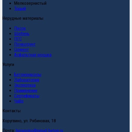
Мелкозернистый
Тощий
Нерудные материалы
Песок
Щебень
ПГС
Почвогрунт
Цемент
Асфальтная крошка
Услуги
Бетононасосы
Лаборатория
Экспертиза
Применение
Сертификаты
ЧаВо
Контакты
Хоругвино, ул. Рябиновая, 18
Почта:
horugvino@nerud-beton.ru