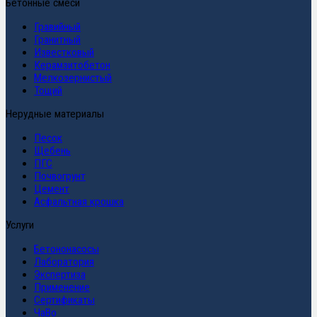
Бетонные смеси
Гравийный
Гранитный
Известковый
Керамзитобетон
Мелкозернистый
Тощий
Нерудные материалы
Песок
Щебень
ПГС
Почвогрунт
Цемент
Асфальтная крошка
Услуги
Бетононасосы
Лаборатория
Экспертиза
Применение
Сертификаты
ЧаВо