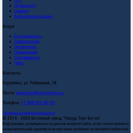
ПГС
Почвогрунт
Цемент
Асфальтная крошка
Услуги
Бетононасосы
Лаборатория
Экспертиза
Применение
Сертификаты
ЧаВо
Контакты
Хоругвино, ул. Рябиновая, 18
Почта:
horugvino@nerud-beton.ru
Телефон:
+7 968 005-40-09
Политика конфиденциальности
© 2014 - 2026 Бетонный завод "Неруд-Торг-Бетон"
Информация, размещённая на данном интернет-сайте, носит исключительно
ознакомительный характер и ни при каких условиях не является публичной