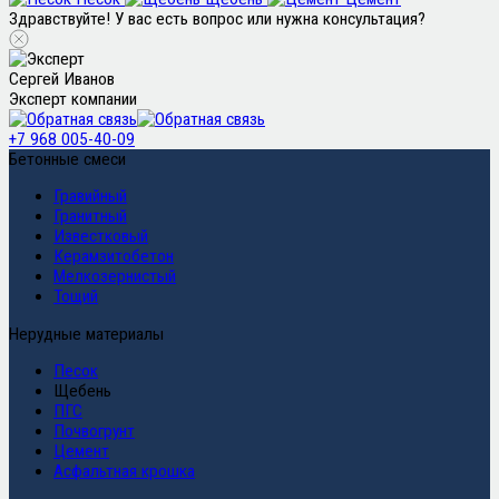
Здравствуйте! У вас есть вопрос или нужна консультация?
Сергей Иванов
Эксперт компании
+7 968 005-40-09
Бетонные смеси
Гравийный
Гранитный
Известковый
Керамзитобетон
Мелкозернистый
Тощий
Нерудные материалы
Песок
Щебень
ПГС
Почвогрунт
Цемент
Асфальтная крошка