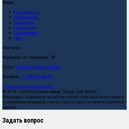
Услуги
Бетононасосы
Лаборатория
Экспертиза
Применение
Сертификаты
ЧаВо
Контакты
Хоругвино, ул. Рябиновая, 18
Почта:
horugvino@nerud-beton.ru
Телефон:
+7 968 005-40-09
Политика конфиденциальности
© 2014 - 2026 Бетонный завод "Неруд-Торг-Бетон"
Информация, размещённая на данном интернет-сайте, носит исключительно
ознакомительный характер и ни при каких условиях не является публичной
офертой
Задать вопрос