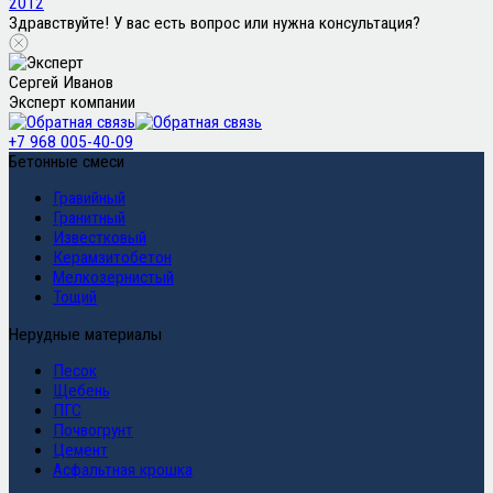
2012
Здравствуйте! У вас есть вопрос или нужна консультация?
Сергей Иванов
Эксперт компании
+7 968 005-40-09
Бетонные смеси
Гравийный
Гранитный
Известковый
Керамзитобетон
Мелкозернистый
Тощий
Нерудные материалы
Песок
Щебень
ПГС
Почвогрунт
Цемент
Асфальтная крошка