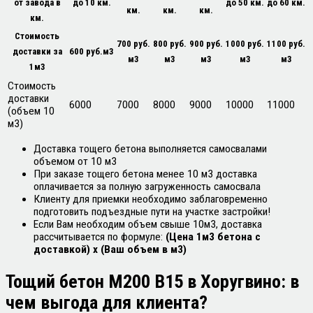
до 10 км.
до 50 км.
до 60 км.
от завода в
км.
км.
км.
км.
Стоимость
700 руб.
800 руб.
900 руб.
1000 руб.
1100 руб.
600 руб.м3
доставки за
м3
м3
м3
м3
м3
1м3
Стоимость
доставки
6000
7000
8000
9000
10000
11000
(объем 10
м3)
Доставка тощего бетона выполняется самосвалами
объемом от 10 м3
При заказе тощего бетона менее 10 м3 доставка
оплачивается за полную загруженность самосвала
Клиенту для приемки необходимо заблаговременно
подготовить подъездные пути на участке застройки!
Если Вам необходим объем свыше 10м3, доставка
рассчитывается по формуле:
(Цена 1м3 бетона с
доставкой) х (Ваш объем в м3)
Тощий бетон М200 В15 в
Хоругвино
: в
чем выгода для клиента?