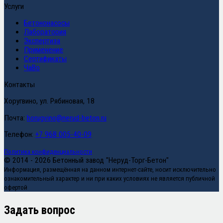
Услуги
Бетононасосы
Лаборатория
Экспертиза
Применение
Сертификаты
ЧаВо
Контакты
Хоругвино, ул. Рябиновая, 18
Почта:
horugvino@nerud-beton.ru
Телефон:
+7 968 005-40-09
Политика конфиденциальности
© 2014 - 2026 Бетонный завод "Неруд-Торг-Бетон"
Информация, размещённая на данном интернет-сайте, носит исключительно
ознакомительный характер и ни при каких условиях не является публичной
офертой
Задать вопрос