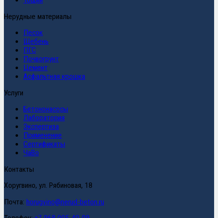
Тощий
Нерудные материалы
Песок
Щебень
ПГС
Почвогрунт
Цемент
Асфальтная крошка
Услуги
Бетононасосы
Лаборатория
Экспертиза
Применение
Сертификаты
ЧаВо
Контакты
Хоругвино, ул. Рябиновая, 18
Почта:
horugvino@nerud-beton.ru