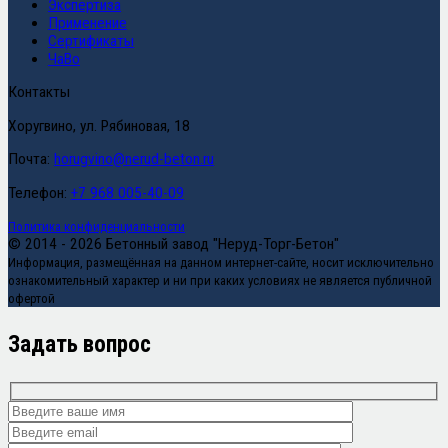
Экспертиза
Применение
Сертификаты
ЧаВо
Контакты
Хоругвино, ул. Рябиновая, 18
Почта:
horugvino@nerud-beton.ru
Телефон:
+7 968 005-40-09
Политика конфиденциальности
© 2014 - 2026 Бетонный завод "Неруд-Торг-Бетон"
Информация, размещённая на данном интернет-сайте, носит исключительно
ознакомительный характер и ни при каких условиях не является публичной
офертой
Задать вопрос