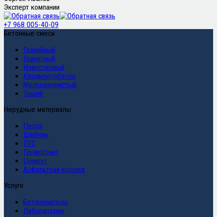
Эксперт компании
+7 968 005-40-09
Бетонные смеси
Гравийный
Гранитный
Известковый
Керамзитобетон
Мелкозернистый
Тощий
Нерудные материалы
Песок
Щебень
ПГС
Почвогрунт
Цемент
Асфальтная крошка
Услуги
Бетононасосы
Лаборатория