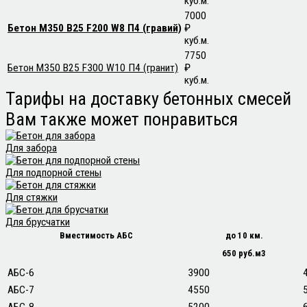
куб.м.
7000
Бетон М350 В25 F200 W8 П4 (гравий)
₽
куб.м.
7750
Бетон М350 В25 F300 W10 П4 (гранит)
₽
куб.м.
Тарифы
на доставку бетонных смесей
Вам также может понравиться
Для забора
Для подпорной стены
Для стяжки
Для брусчатки
Вместимость АБС
до 10 км.
650 руб.м3
АБС-6
3900
АБС-7
4550