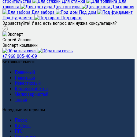
строительства
Для стяжки
Для
топпинга
Для тротуара
Для цоколя
Для забора
Под дом
Под фундамент
Под гараж
Здравствуйте! У вас есть вопрос или нужна консультация?
Сергей Иванов
Эксперт компании
+7 968 005-40-09
Бетонные смеси
Гравийный
Гранитный
Известковый
Керамзитобетон
Мелкозернистый
Тощий
Нерудные материалы
Песок
Щебень
ПГС
Почвогрунт