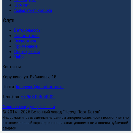
Цемент
Асфальтная крошка
Услуги
Бетононасосы
Лаборатория
Экспертиза
Применение
Сертификаты
ЧаВо
Контакты
Хоругвино, ул. Рябиновая, 18
Почта:
horugvino@nerud-beton.ru
Телефон:
+7 968 005-40-09
Политика конфиденциальности
© 2014 - 2026 Бетонный завод "Неруд-Торг-Бетон"
Информация, размещённая на данном интернет-сайте, носит исключительно
ознакомительный характер и ни при каких условиях не является публичной
офертой