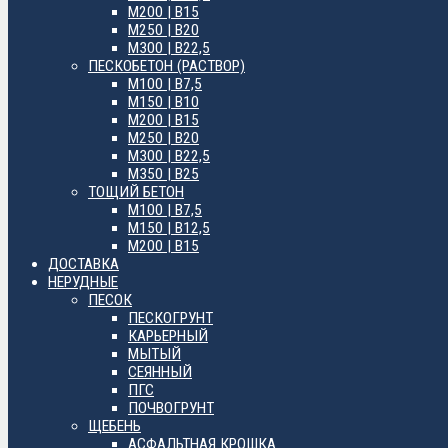
М200 | B15
М250 | B20
М300 | B22,5
ПЕСКОБЕТОН (РАСТВОР)
М100 | B7,5
М150 | B10
М200 | B15
М250 | B20
М300 | B22,5
М350 | B25
ТОЩИЙ БЕТОН
М100 | B7,5
М150 | B12,5
М200 | B15
ДОСТАВКА
НЕРУДНЫЕ
ПЕСОК
ПЕСКОГРУНТ
КАРЬЕРНЫЙ
МЫТЫЙ
СЕЯННЫЙ
ПГС
ПОЧВОГРУНТ
ЩЕБЕНЬ
АСФАЛЬТНАЯ КРОШКА